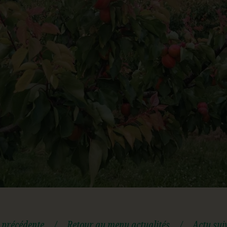
 précédente
/
Retour au menu actualités
/
Actu sui