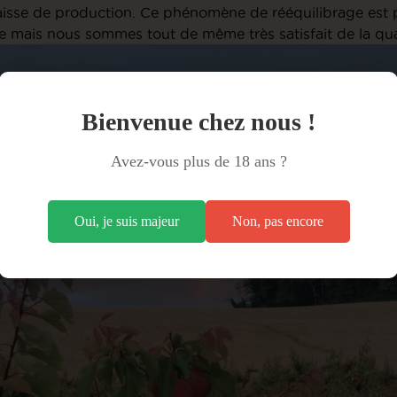
isse de production. Ce phénomène de rééquilibrage est 
e mais nous sommes tout de même très satisfait de la qua
Bienvenue chez nous !
Avez-vous plus de 18 ans ?
Oui, je suis majeur
Non, pas encore