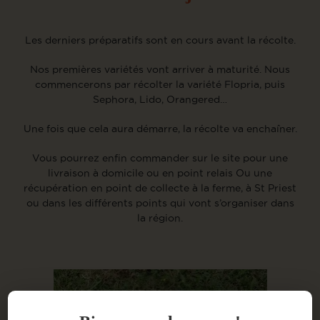
Les derniers préparatifs sont en cours avant la récolte.
Nos premières variétés vont arriver à maturité. Nous
commencerons par récolter la variété Flopria, puis
Sephora, Lido, Orangered…
Une fois que cela aura démarre, la récolte va enchaîner.
Vous pourrez enfin commander sur le site pour une
livraison à domicile ou en point relais Ou une
récupération en point de collecte à la ferme, à St Priest
ou dans les différents points qui vont s’organiser dans
la région.
ACCUEIL
À PROPOS