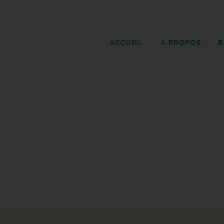
ACCUEIL
À PROPOS
B