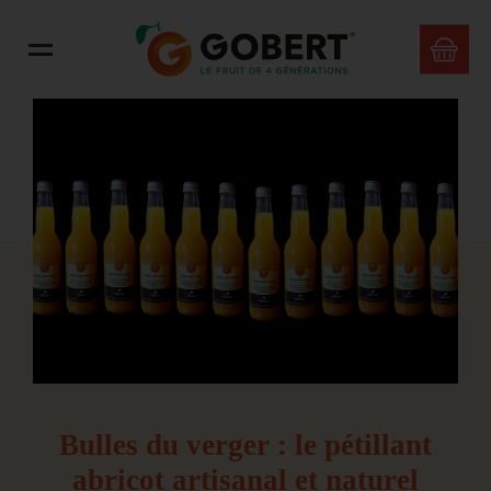
Bulles du verger : le pétillant
abricot artisanal et naturel