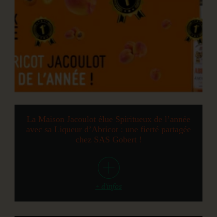
La Maison Jacoulot élue Spiritueux de l’année
avec sa Liqueur d’Abricot : une fierté partagée
chez SAS Gobert !
+ d'infos